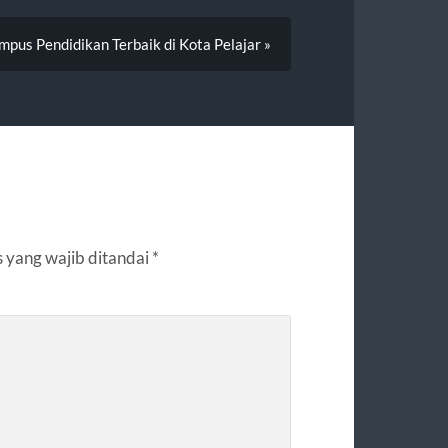
pus Pendidikan Terbaik di Kota Pelajar »
 yang wajib ditandai
*