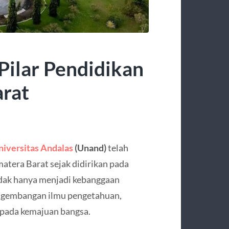
Pilar Pendidikan
arat
niversitas Andalas
(Unand)
telah
atera Barat sejak didirikan pada
idak hanya menjadi kebanggaan
engembangan ilmu pengetahuan,
r pada kemajuan bangsa.