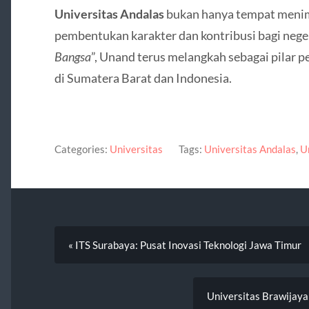
Universitas Andalas
bukan hanya tempat menimb
pembentukan karakter dan kontribusi bagi nege
Bangsa
”, Unand terus melangkah sebagai pilar
di Sumatera Barat dan Indonesia.
Categories:
Universitas
Tags:
Universitas Andalas
,
U
« ITS Surabaya: Pusat Inovasi Teknologi Jawa Timur
Universitas Brawijaya