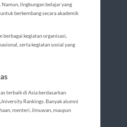
. Namun, lingkungan belajar yang
 untuk berkembang secara akademik
m berbagai kegiatan organisasi,
nasional, serta kegiatan sosial yang
uas
as terbaik di Asia berdasarkan
University Rankings. Banyak alumni
ahaan, menteri, ilmuwan, maupun