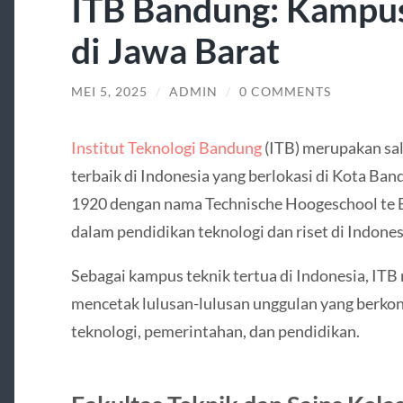
ITB Bandung: Kampus
di Jawa Barat
MEI 5, 2025
/
ADMIN
/
0 COMMENTS
Institut Teknologi Bandung
(ITB) merupakan sal
terbaik di Indonesia yang berlokasi di Kota Ban
1920 dengan nama Technische Hoogeschool te B
dalam pendidikan teknologi dan riset di Indones
Sebagai kampus teknik tertua di Indonesia, ITB
mencetak lulusan-lulusan unggulan yang berkont
teknologi, pemerintahan, dan pendidikan.