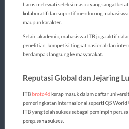
harus melewati seleksi masuk yang sangat ketat
kolaboratif dan suportif mendorong mahasiswa
maupun karakter.
Selain akademik, mahasiswa ITB juga aktif dala
penelitian, kompetisi tingkat nasional dan inter
berdampak langsung ke masyarakat.
Reputasi Global dan Jejaring L
ITB
broto4d
kerap masuk dalam daftar universit
pemeringkatan internasional seperti QS World 
ITB yang telah sukses sebagai pemimpin perus
pengusaha sukses.