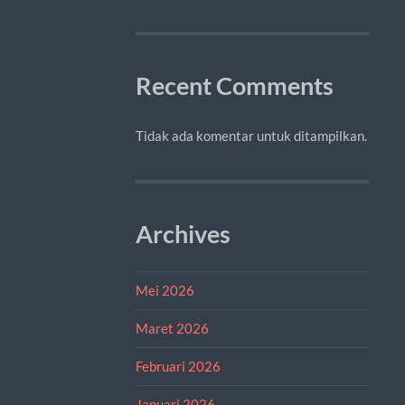
Recent Comments
Tidak ada komentar untuk ditampilkan.
Archives
Mei 2026
Maret 2026
Februari 2026
Januari 2026