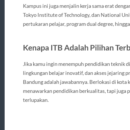
Kampus ini juga menjalin kerja sama erat dengan
Tokyo Institute of Technology, dan National Un
pertukaran pelajar, program dual degree, hingga
Kenapa ITB Adalah Pilihan Terb
Jika kamu ingin menempuh pendidikan teknik di
lingkungan belajar inovatif, dan akses jejaring 
Bandung adalah jawabannya. Berlokasi di kota k
menawarkan pendidikan berkualitas, tapi juga 
terlupakan.